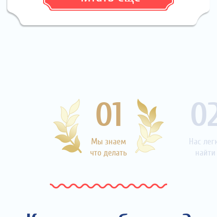
01
0
Мы знаем
Нас лег
что делать
найти